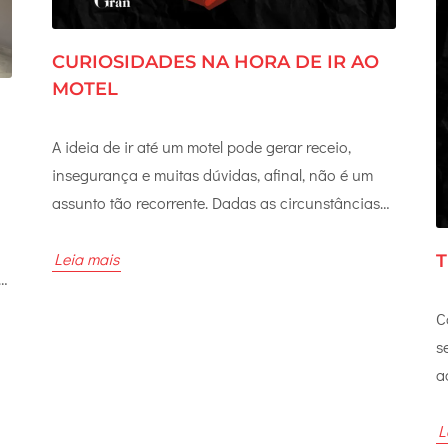
CURIOSIDADES NA HORA DE IR AO
MOTEL
A ideia de ir até um motel pode gerar receio,
insegurança e muitas dúvidas, afinal, não é um
assunto tão recorrente. Dadas as circunstâncias
separamos para você algumas curiosidades que
podem esclarecer suas perguntas, e te trazer total
Leia mais
T
e
segurança na hora de se aventurar em um motel.
o
5 Curiosidades que todos pensam antes de ir ao
C
motel: É muito caro? Os preços são bastante
s
variados, já que dependem de diversos critérios
a
que determinam se irá sair barato ou caro, como
b
o
tempo de permanência, suíte escolhida, entre
a
L