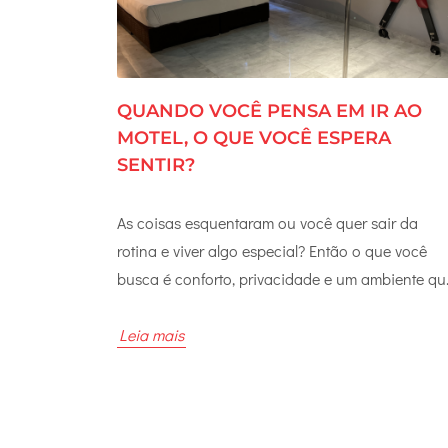
QUANDO VOCÊ PENSA EM IR AO
MOTEL, O QUE VOCÊ ESPERA
SENTIR?
As coisas esquentaram ou você quer sair da
rotina e viver algo especial? Então o que você
busca é conforto, privacidade e um ambiente qu
te deixe à vontade desde o primeiro minuto. Ir a
motel vai muito além de apenas escolher uma
Leia mais
suíte. Envolve conexão, troca, intimidade e a
liberdade de viver o momento sem pressa, sem
interrupções, exatamente como você imagina. N
Gran Motel Taguatinga, cada detalhe é pensado